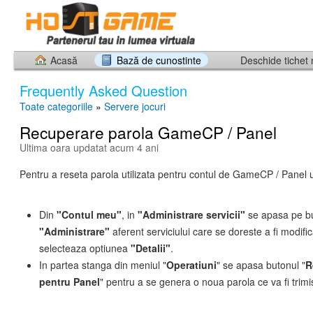
Acasă
Bază de cunostinte
Deschide tichet
Frequently Asked Question
Toate categoriile
»
Servere jocuri
Recuperare parola GameCP / Panel
Ultima oara updatat acum 4 ani
Pentru a reseta parola utilizata pentru contul de GameCP / Panel u
Din
"Contul meu"
, in
"Administrare servicii"
se apasa pe b
"Administrare"
aferent serviciului care se doreste a fi modific
selecteaza optiunea
"Detalii"
.
In partea stanga din meniul "
Operatiuni
" se apasa butonul "
R
pentru Panel
" pentru a se genera o noua parola ce va fi trimi