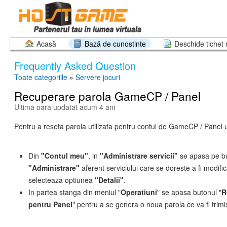
Acasă
Bază de cunostinte
Deschide tichet
Frequently Asked Question
Toate categoriile
»
Servere jocuri
Recuperare parola GameCP / Panel
Ultima oara updatat acum 4 ani
Pentru a reseta parola utilizata pentru contul de GameCP / Panel u
Din
"Contul meu"
, in
"Administrare servicii"
se apasa pe b
"Administrare"
aferent serviciului care se doreste a fi modific
selecteaza optiunea
"Detalii"
.
In partea stanga din meniul "
Operatiuni
" se apasa butonul "
R
pentru Panel
" pentru a se genera o noua parola ce va fi trimi